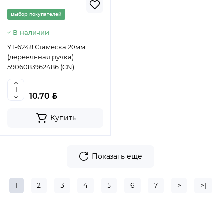
Выбор покупателей
В наличии
YT-6248 Стамеска 20мм
(деревянная ручка),
5906083962486 (CN)
BYN
10.70
Купить
Показать еще
1
2
3
4
5
6
7
>
>|