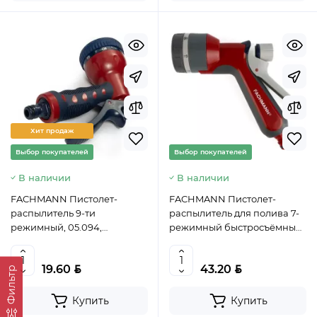
Хит продаж
Выбор покупателей
Выбор покупателей
В наличии
В наличии
FACHMANN Пистолет-
FACHMANN Пистолет-
распылитель 9-ти
распылитель для полива 7-
режимный, 05.094,
режимный быстросъёмный
4627184108085 (CN)
регулирующийся Garten
Experte, 05.156,
BYN
BYN
19.60
43.20
4657815810124 9CN)
Фильтр
Купить
Купить