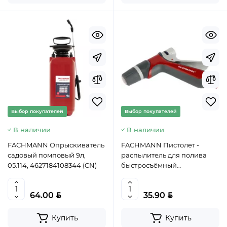
Выбор покупателей
Выбор покупателей
В наличии
В наличии
FACHMANN Опрыскиватель
FACHMANN Пистолет -
садовый помповый 9л,
распылитель для полива
05.114, 4627184108344 (CN)
быстросъёмный
регулирующийся Garten
Experte, 05.155, 4657815810117
BYN
BYN
64.00
35.90
(CN)
Купить
Купить