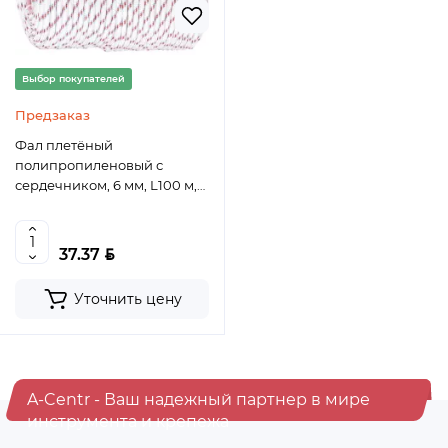
Выбор покупателей
Предзаказ
Фал плетёный
полипропиленовый с
сердечником, 6 мм, L100 м,
16-прядный, Россия Сибртех
BYN
37.37
Уточнить цену
A-Centr - Ваш надежный партнер в мире
инструмента и крепежа