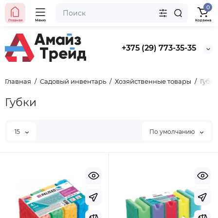
0
Главная
Меню
Корзина
BYN
5.50
+375 (29) 773-35-35
Уточнить цену
Главная
Садовый инвентарь
Хозяйственные товары
Губк
Губки
15
По умолчанию