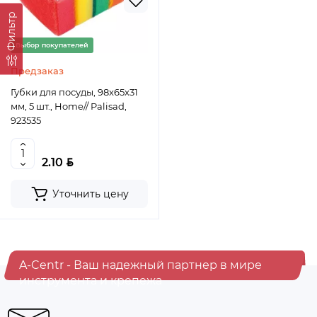
Фильтр
Выбор покупателей
Предзаказ
Губки для посуды, 98x65x31
мм, 5 шт., Home// Palisad,
923535
BYN
2.10
Уточнить цену
A-Centr - Ваш надежный партнер в мире
инструмента и крепежа