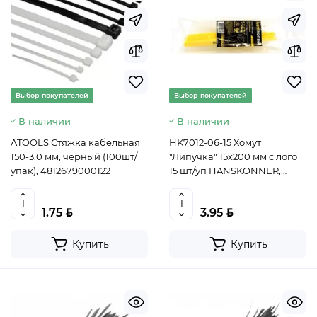
Выбор покупателей
Выбор покупателей
В наличии
В наличии
ATOOLS Стяжка кабельная
HK7012-06-15 Хомут
150-3,0 мм, черный (100шт/
"Липучка" 15х200 мм с лого
упак), 4812679000122
15 шт/уп HANSKONNER,
4603010112761 (CN)
BYN
BYN
1.75
3.95
Купить
Купить