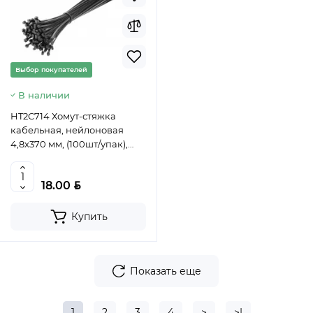
Выбор покупателей
В наличии
HT2C714 Хомут-стяжка
кабельная, нейлоновая
4,8х370 мм, (100шт/упак),
черный, HOEGERT,
5902801450761 (CN)
BYN
18.00
Купить
Показать еще
1
2
3
4
>
>|