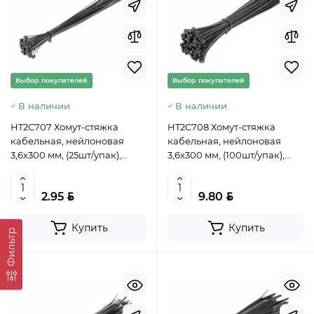
Выбор покупателей
Выбор покупателей
В наличии
В наличии
HT2C707 Хомут-стяжка
HT2C708 Хомут-стяжка
кабельная, нейлоновая
кабельная, нейлоновая
3,6х300 мм, (25шт/упак),
3,6х300 мм, (100шт/упак),
черный, HOEGERT,
черный, HOEGERT,
5902801450549 (CN)
5902801450587 (CN)
BYN
BYN
2.95
9.80
Купить
Купить
Фильтр