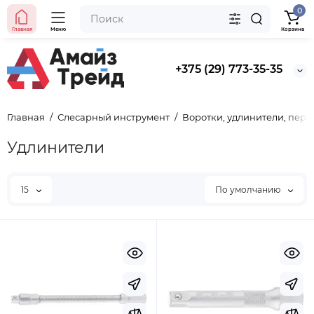
0
Главная
Меню
Корзина
+375 (29) 773-35-35
Хит продаж
Выбор покупателей
Главная
Слесарный инструмент
Воротки, удлинители, пер
Предзаказ
Ведро строительное 12л, ПРЕМИУМ, арт. 0201 БЕЗ
Удлинители
НОСИКА
15
По умолчанию
BYN
5.50
Уточнить цену