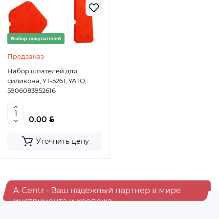
Выбор покупателей
Предзаказ
Набор шпателей для
силикона, YT-5261, YATO,
5906083952616
BYN
0.00
Уточнить цену
A-Centr - Ваш надежный партнер в мире
инструмента и крепежа