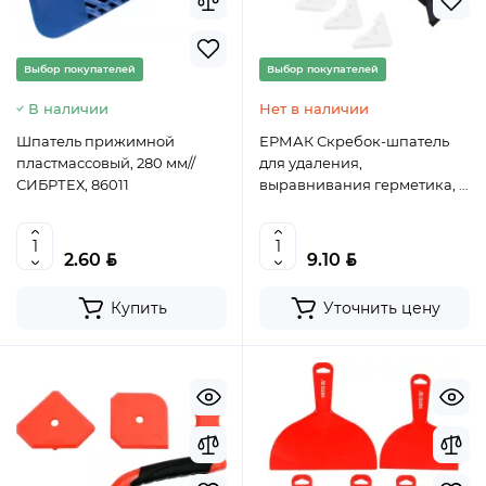
Выбор покупателей
Выбор покупателей
В наличии
Нет в наличии
Шпатель прижимной
ЕРМАК Скребок-шпатель
пластмассовый, 280 мм//
для удаления,
СИБРТЕХ, 86011
выравнивания герметика, 5
сменных насадок
BYN
BYN
2.60
9.10
Купить
Уточнить цену