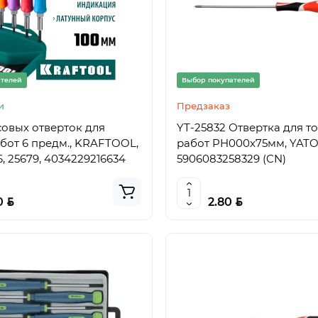
ателей
Выбор покупателей
и
Предзаказ
овых отверток для
YT-25832 Отвертка для т
бот 6 предм., KRAFTOOL,
работ PH000х75мм, YATO
6, 25679, 4034229216634
5906083258329 (CN)
BYN
BYN
0
2.80