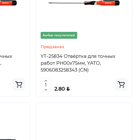
Выбор покупателей
Предзаказ
очных
YT-25834 Отвёртка для точных
,
работ PH00х75мм, YATO,
5906083258343 (CN)
BYN
2.80