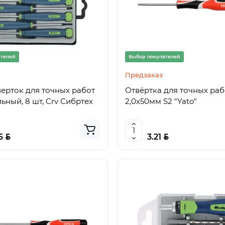
ателей
Выбор покупателей
Предзаказ
ерток для точных работ
Отвёртка для точных раб
ьный, 8 шт, Crv Сибртех
2,0х50мм S2 "Yato"
BYN
BYN
46
3.21