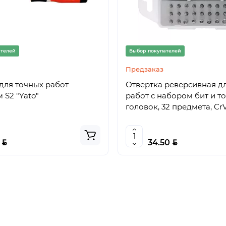
ателей
Выбор покупателей
Предзаказ
для точных работ
Отвертка реверсивная д
 S2 "Yato"
работ с набором бит и т
головок, 32 предмета, Cr
BYN
BYN
6
34.50