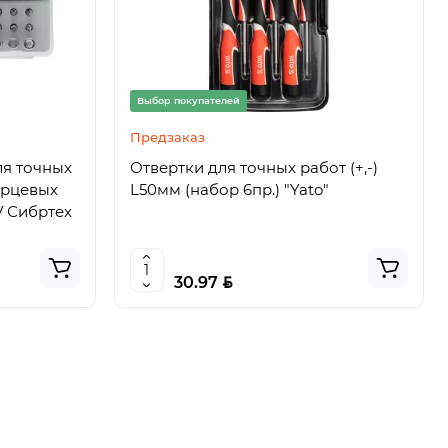
Выбор покупателей
Предзаказ
ля точных
Отвертки для точных работ (+,-)
орцевых
L50мм (набор 6пр.) "Yato"
V Сибртех
BYN
30.97