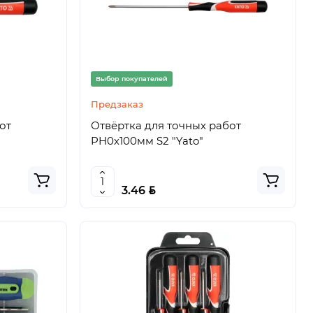
Выбор покупателей
Предзаказ
от
Отвёртка для точных работ
PH0х100мм S2 "Yato"
BYN
3.46