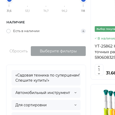
31,6
53,1
74,7
96,2
118
НАЛИЧИЕ
Выбор покуп
Есть в наличии
4
В наличи
YT-25862 
Сбросить
Выберите фильтры
точных ра
590608325
31.6
«Садовая техника по суперценам!
Спешите купить!»
Автомобильный инструмент
Для сортировки