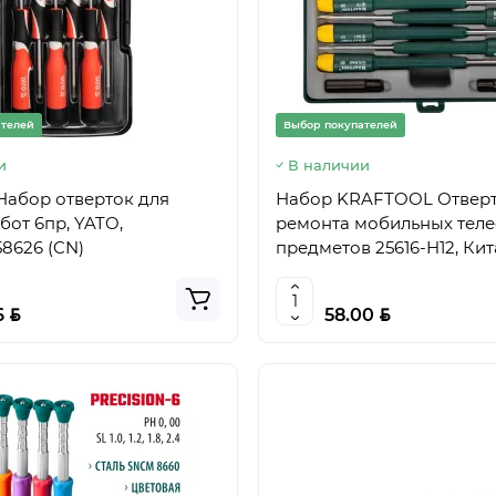
ателей
Выбор покупателей
и
В наличии
Набор отверток для
Набор KRAFTOOL Отверт
бот 6пр, YATO,
ремонта мобильных теле
8626 (CN)
предметов 25616-H12, Ки
BYN
BYN
6
58.00