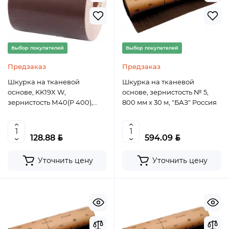
Выбор покупателей
Выбор покупателей
Предзаказ
Предзаказ
Шкурка на тканевой
Шкурка на тканевой
основе, KK19X W,
основе, зернистость № 5,
зернистость М40(P 400),
800 мм х 30 м, "БАЗ" Россия
бобина 200 мм х 20 м,
водостойкая, "БАЗ" Россия
BYN
BYN
128.88
594.09
Уточнить цену
Уточнить цену