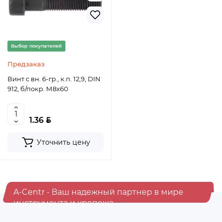
Выбор покупателей
Предзаказ
Винт с вн. 6-гр., к.п. 12,9, DIN
912, б/покр. М8х60
BYN
1.36
Уточнить цену
A-Centr - Ваш надежный партнер в мире
инструмента и крепежа