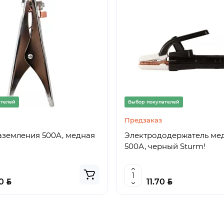
ателей
Выбор покупателей
Предзаказ
аземления 500A, медная
Электрододержатель ме
500А, черный Sturm!
BYN
BYN
00
11.70