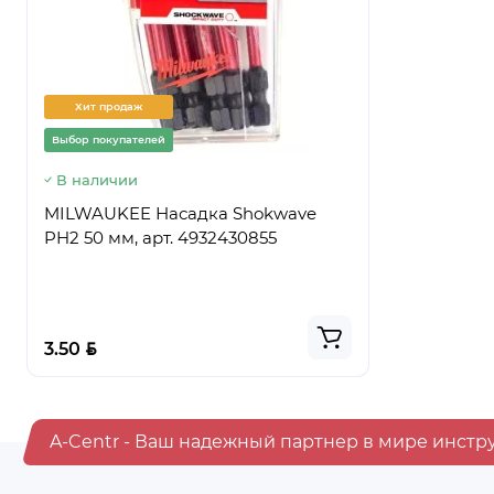
Хит продаж
Хит прод
Выбор покупателей
Выбор покуп
В наличии
Предзаказ
MILWAUKEE Насадка Shokwave
Ведро стр
PH2 50 мм, арт. 4932430855
ПРЕМИУМ,
BYN
BYN
3.50
5.50
A-Centr - Ваш надежный партнер в мире инстр