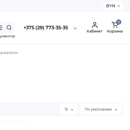
BYN
0
+375 (29) 773-35-35
Кабинет
Корзина
рументов
ержатели
15
По умолчанию