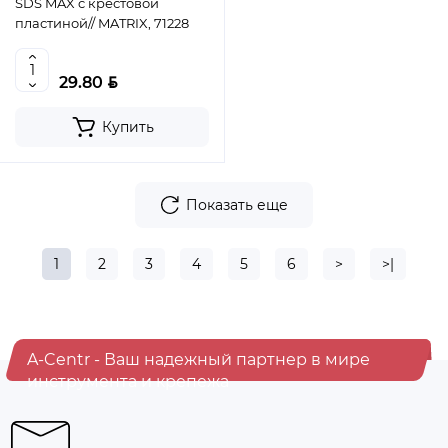
SDS MAX c крестовой
пластиной// MATRIX, 71228
BYN
29.80
Купить
Показать еще
1
2
3
4
5
6
>
>|
A-Centr - Ваш надежный партнер в мире
инструмента и крепежа