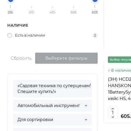
216
313
410
508
605
НАЛИЧИЕ
Есть в наличии
2
Сбросить
Выберите фильтры
Выбор покуп
В наличи
(ЭН) HCD2
HANSKONN
«Садовая техника по суперценам!
Спешите купить!»
1BatterySy
кейс HS, 
Автомобильный инструмент
605
Для сортировки