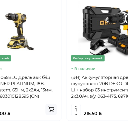
ателей
Выбор покупателей
и
В наличии
065BLC Дрель акк б/щ
(ЭН) Аккумуляторная дре
ER PLATINUM, 18В,
шуруповерт 20В DEKO 
stem, 65Нм, 2х2Ач, 13мм,
Li + набор 63 инструмента
4603010128595 (CN)
2x3.0Ач, з/у, 063-4175, 697
BYN
BYN
.00
215.50