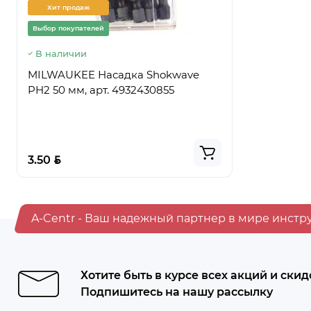
Хит продаж
Хит прод
Выбор покупателей
Выбор покуп
В наличии
Предзаказ
MILWAUKEE Насадка Shokwave
Ведро стр
PH2 50 мм, арт. 4932430855
ПРЕМИУМ,
BYN
BYN
3.50
5.50
A-Centr - Ваш надежный партнер в мире инстр
Хотите быть в курсе всех акций и скид
Подпишитесь на нашу рассылку