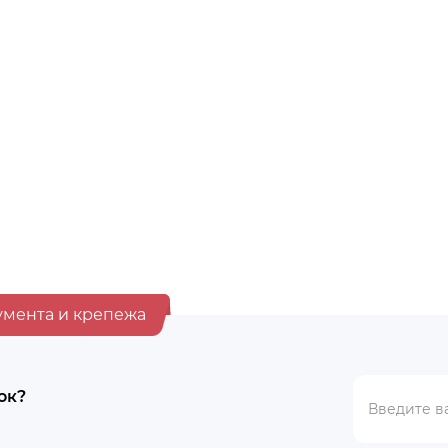
аж
Хит продаж
ателей
Выбор покупателей
В наличии
оительное 12л,
Ведро строительное 20л, 
 арт. 0201 БЕЗ НОСИКА
арт. РВ-0003, 461001759111
BYN
6.55
умента и крепежа
ок?