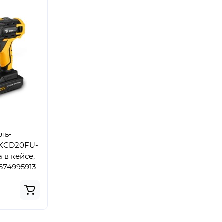
ль-
DKCD20FU-
 в кейсе,
1674995913