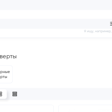
Я ищу, например
верты
орные
ёрты