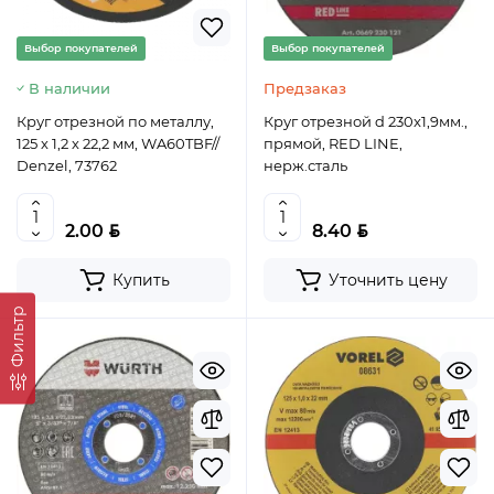
Выбор покупателей
Выбор покупателей
В наличии
Предзаказ
Круг отрезной по металлу,
Круг отрезной d 230x1,9мм.,
125 х 1,2 х 22,2 мм, WA60TBF//
прямой, RED LINE,
Denzel, 73762
нерж.сталь
BYN
BYN
2.00
8.40
Купить
Уточнить цену
Фильтр