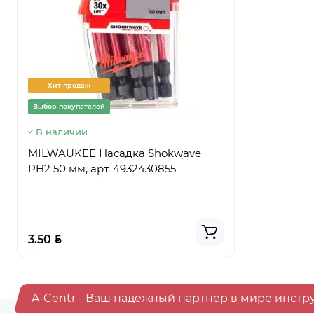
Хит продаж
Хит прод
Выбор покупателей
Выбор покуп
В наличии
Предзаказ
MILWAUKEE Насадка Shokwave
Ведро стр
PH2 50 мм, арт. 4932430855
ПРЕМИУМ,
BYN
BYN
3.50
5.50
A-Centr - Ваш надежный партнер в мире инстр