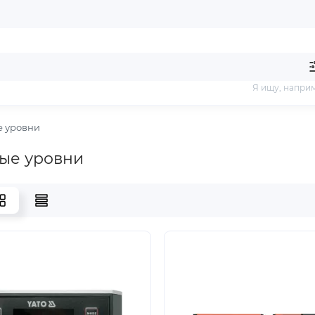
Я ищу, напри
 уровни
ые уровни