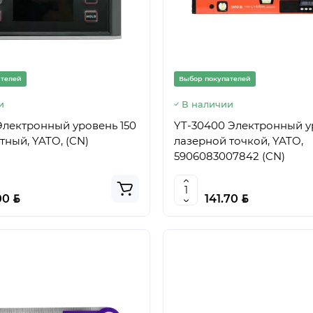
ателей
Выбор покупателей
и
В наличии
Электронный уровень 150
YT-30400 Электронный у
мм, магнитный, YATO, (CN)
лазерной точкой, YATO,
5906083007842 (CN)
BYN
BYN
00
141.70