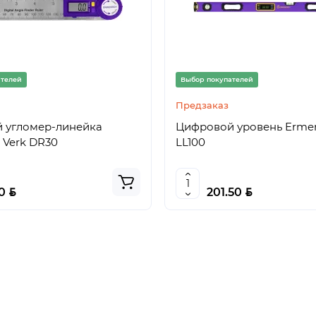
ателей
Выбор покупателей
Предзаказ
 угломер-линейка
Цифровой уровень Ermen
 Verk DR30
LL100
BYN
BYN
50
201.50