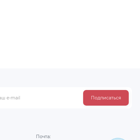
стандарт,
Ведро гибкое сверхпрочное, 40 л,
6 (RU)
синее, Россия, Сибртех
BYN
27.16
Подписаться
Почта: