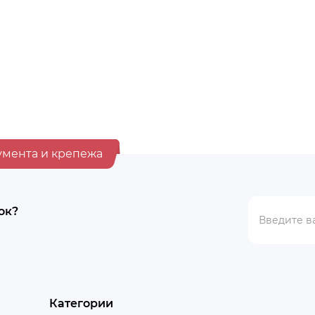
оительное 12л,
Ведро строительное 20л, 
 арт. 0201 БЕЗ НОСИКА
арт. РВ-0003, 461001759111
BYN
6.55
умента и крепежа
ок?
Категории