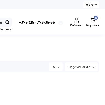
BYN
0
+375 (29) 773-35-35
Кабинет
Корзина
айковерт
15
По умолчанию