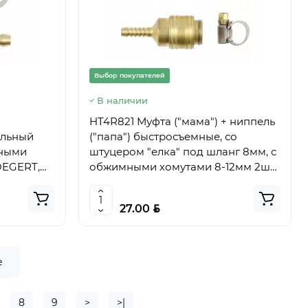
Выбор покупателей
В наличии
HT4R821 Муфта ("мама") + ниппель
ельный
("папа") быстросъемные, со
мными
штуцером "елка" под шланг 8мм, с
OEGERT,
обжимными хомутами 8-12мм 2шт.,
HOEGERT, 5902801293801 (C
BYN
27.00
е
8
9
>
>|