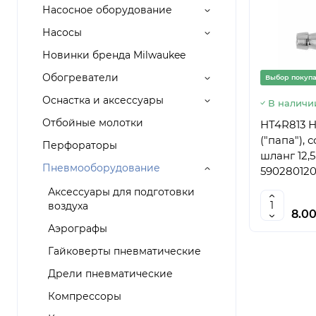
Насосное оборудование
Насосы
Новинки бренда Milwaukee
Обогреватели
Выбор покуп
Оснастка и аксессуары
В наличи
Отбойные молотки
HT4R813 
("папа"),
Перфораторы
шланг 12,
Пневмооборудование
590280120
Аксессуары для подготовки
воздуха
8.0
Аэрографы
Гайковерты пневматические
Дрели пневматические
Компрессоры