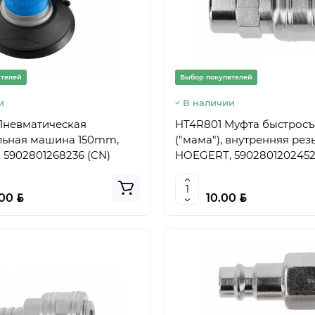
ателей
Выбор покупателей
и
В наличии
Пневматическая
HT4R801 Муфта быстрос
ьная машина 150mm,
("мама"), внутренняя резь
5902801268236 (CN)
HOEGERT, 5902801202452
BYN
BYN
.00
10.00