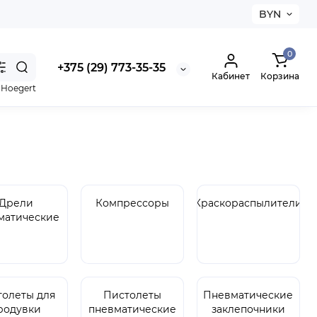
BYN
0
+375 (29) 773-35-35
Кабинет
Корзина
,
Hoegert
Дрели
Компрессоры
Краскораспылители
матические
толеты для
Пистолеты
Пневматические
родувки
пневматические
заклепочники