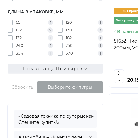
ДЛИНА В УПАКОВКЕ, ММ
Хит прод
Выбор покуп
65
120
1
1
122
130
2
3
В наличи
132
182
1
1
81632 Пис
240
250
1
1
200мм, VO
304
570
1
1
Показать еще 11 фильтров
20.1
Сбросить
Выберите фильтры
«Садовая техника по суперценам!
Спешите купить!»
Автомобильный инструмент