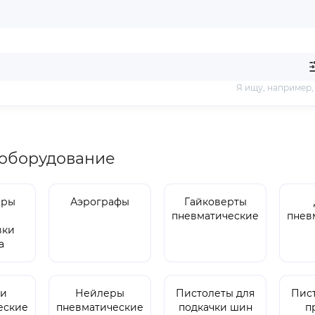
Я ищу, например
оборудование
ары
Аэрографы
Гайковерты
пневматические
пнев
вки
а
ки
Нейлеры
Пистолеты для
Пис
еские
пневматические
подкачки шин
п