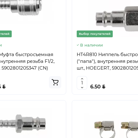
ателей
Выбор покупателей
и
В наличии
Муфта быстросъемная
HT4R810 Ниппель быстр
внутренняя резьба F1/2,
("папа"), внутренняя резьб
5902801205347 (CN)
шт., HOEGERT, 590280120
BYN
BYN
6
6.50