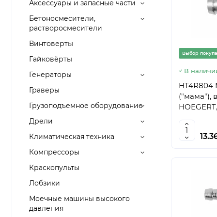
Аксессуары и запасные части
Бетоносмесители,
растворосмесители
Винтоверты
Выбор покуп
Гайковёрты
В наличи
Генераторы
HT4R804 
Граверы
("мама"), 
Грузоподъемное оборудование
HOEGERT, 
Дрели
13.3
Климатическая техника
Компрессоры
Краскопульты
Лобзики
Моечные машины высокого
давления