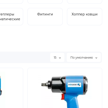
теплеры
Фитинги
Хоппер ковши
матические
15
По умолчанию