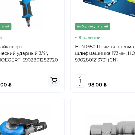
ателей
Выбор покупателей
и
В наличии
Гайковерт
HT4R650 Прямая пневма
еский ударный 3/4",
шлифмашинка 173мм, HO
HOEGERT, 5902801282720
5902801213731 (CN)
BYN
BYN
.00
98.00