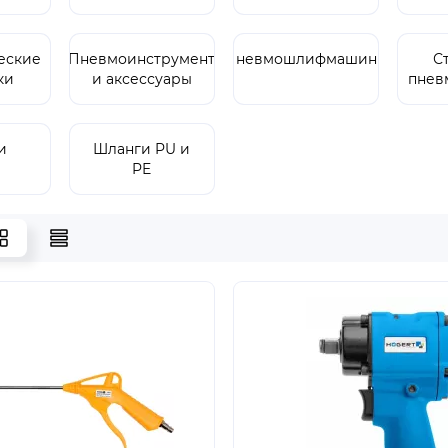
еские
Пневмоинструмент
Пневмошлифмашины
С
ки
и аксессуары
пнев
и
Шланги PU и
PE