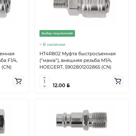
Выбор покупателей
В наличии
ъемная
HT4R802 Муфта быстросъемная
ба F1/4,
("мама"), внешняя резьба M1/4,
 (CN)
HOEGERT, 5902801202865 (CN)
BYN
12.00