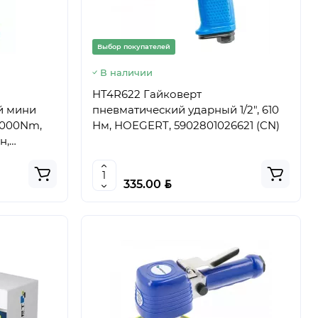
Выбор покупателей
В наличии
HT4R622 Гайковерт
й мини
пневматический ударный 1/2", 610
1000Nm,
Нм, HOEGERT, 5902801026621 (CN)
н,
 (CN)
BYN
335.00