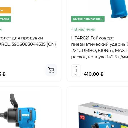
аж
ателей
Выбор покупателей
и
В наличии
толет для продувки
HT4R621 Гайковерт
REL, 5906083044335 (CN)
пневматический ударны
1/2" JUMBO, 610Nm, MAX 
расход воздуха 142,5 л/ми
HOEGERT, 5902801282652
BYN
BYN
5
410.00