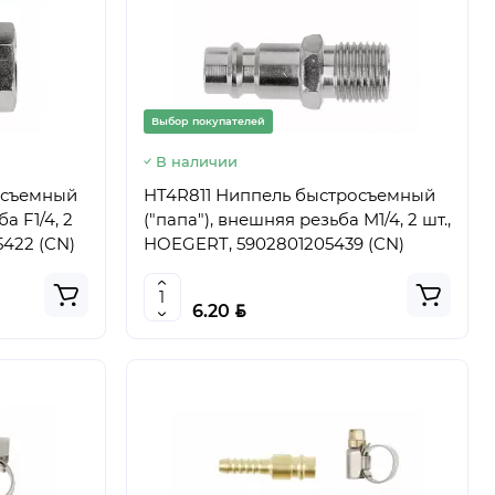
Выбор покупателей
В наличии
осъемный
HT4R811 Ниппель быстросъемный
а F1/4, 2
("папа"), внешняя резьба M1/4, 2 шт.,
5422 (CN)
HOEGERT, 5902801205439 (CN)
BYN
6.20