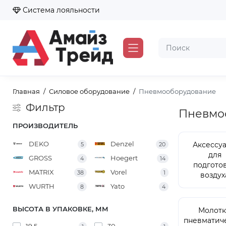
Система лояльности
Главная
Силовое оборудование
Пневмооборудование
Фильтр
Пневмо
ПРОИЗВОДИТЕЛЬ
DEKO
Denzel
Аксессу
5
20
для
GROSS
Hoegert
4
14
подгото
MATRIX
Vorel
38
1
воздух
WURTH
Yato
8
4
ВЫСОТА В УПАКОВКЕ, ММ
Молот
пневматич