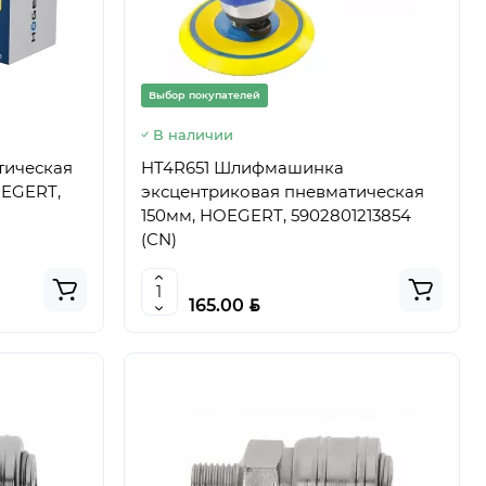
Выбор покупателей
В наличии
тическая
HT4R651 Шлифмашинка
EGERT,
эксцентриковая пневматическая
150мм, HOEGERT, 5902801213854
(CN)
BYN
165.00