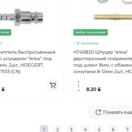
ателей
Выбор покупателей
и
В наличии
Ниппель быстросъемный
HT4R820 Штуцер "елка"
 со штуцером "ёлка" под
двусторонний соединит
5мм, 2шт., HOEGERT,
под шланг 8мм, с обжи
7013 (CN)
хомутами 8-12мм 2шт., H
5902801293788 (CN)
BYN
BYN
0
8.20
Показать ещ
1
2
3
4
5
6
7