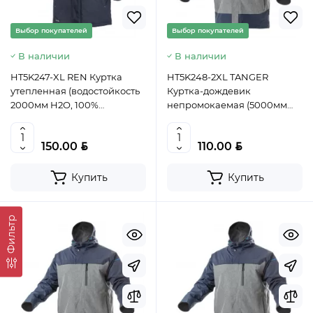
Выбор покупателей
Выбор покупателей
В наличии
В наличии
HT5K247-XL REN Куртка
HT5K248-2XL TANGER
утепленная (водостойкость
Куртка-дождевик
2000мм H2O, 100%
непромокаемая (5000мм
полиэстер), цвет темно-
H2O, 800г/м²/24 ч), темно-
синий, размер XL (54),
синяя с серым, размер 2XL
BYN
BYN
150.00
110.00
HOEGERT, 5902801296505
(56), HOEGERT,
(CN)
5902801296512 (CN)
Купить
Купить
Фильтр