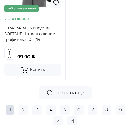
Выбор покупателей
В наличии
HT5K254-XL INN Куртка
SOFTSHELL с капюшоном
графитовая XL (54),
HOEGERT, 5902801203756
(CN)
BYN
99.90
Купить
Показать еще
1
2
3
4
5
6
7
8
9
>
>|