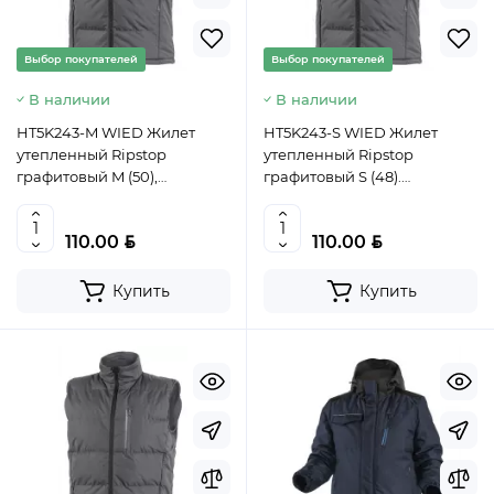
Выбор покупателей
Выбор покупателей
В наличии
В наличии
HT5K243-M WIED Жилет
HT5K243-S WIED Жилет
утепленный Ripstop
утепленный Ripstop
графитовый M (50),
графитовый S (48).
HOEGERT, 5902801204418
HOEGERT, 5902801204319
(CN)
(CN)
BYN
BYN
110.00
110.00
Купить
Купить