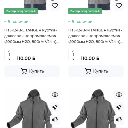
Выбор покупателей
Выбор покупателей
В наличии
В наличии
HT5K248-L TANGER Куртка-
HT5K248-M TANGER Куртка-
дождевик непромокаемая
дождевик непромокаемая
(5000мм H2O, 800г/м²/24 ч),
(5000мм H2O, 800г/м²/24 ч),
темно-синяя с серым,,
темно-синяя с серым,
размер L (52), HOEGERT,
размер M (50), HOEGERT,
BYN
BYN
110.00
110.00
5902801296529, (CN)
5902801296536, (CN)
Купить
Купить