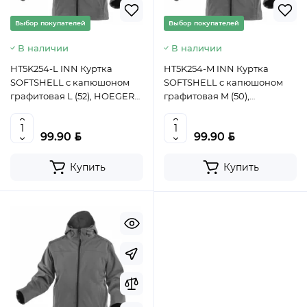
Выбор покупателей
Выбор покупателей
В наличии
В наличии
HT5K254-L INN Куртка
HT5K254-M INN Куртка
SOFTSHELL с капюшоном
SOFTSHELL с капюшоном
графитовая L (52), HOEGERT,
графитовая M (50),
5902801203732 (CN)
HOEGERT, 5902801203718
(CN)
BYN
BYN
99.90
99.90
Купить
Купить