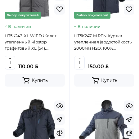
Выбор покупателей
Выбор покупателей
В наличии
В наличии
HT5K243-XL WIED Жилет
HT5K247-M REN Куртка
утепленный Ripstop
утепленная (водостойкость
графитовый XL (54),
2000мм H2O, 100%
HOEGERT, 5902801204449
полиэстер), цвет темно-
(CN)
синий, размер M (50),
BYN
BYN
110.00
150.00
HOEGERT, 5902801296482
(CN)
Купить
Купить