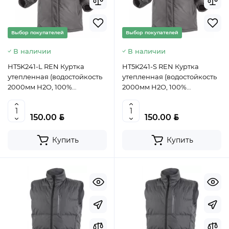
Выбор покупателей
Выбор покупателей
В наличии
В наличии
HT5K241-L REN Куртка
HT5K241-S REN Куртка
утепленная (водостойкость
утепленная (водостойкость
2000мм H2O, 100%
2000мм H2O, 100%
полиэстер), цвет графит,
полиэстер), цвет графит,
размер L (52), HOEGERT,
размер S (48), HOEGERT,
BYN
BYN
150.00
150.00
5902801203565 (CN)
5902801203510 (CN)
Купить
Купить