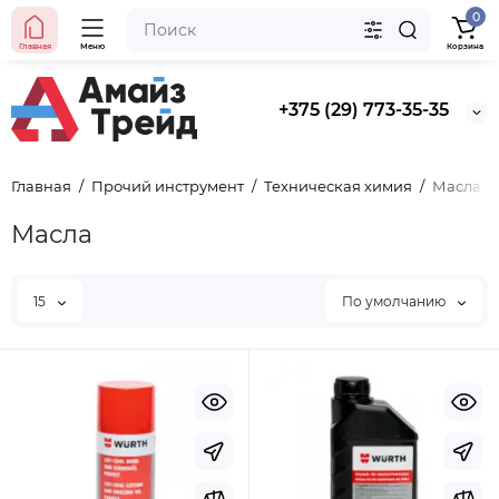
0
Главная
Меню
Корзина
+375 (29) 773-35-35
Главная
Прочий инструмент
Техническая химия
Масла
Масла
15
По умолчанию
Хит продаж
Выбор покупателей
Предзаказ
Ведро строительное 12л, ПРЕМИУМ, арт. 0201 БЕЗ
НОСИКА