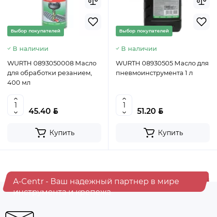
BYN
5.50
Уточнить цену
Выбор покупателей
Выбор покупателей
В наличии
В наличии
WURTH 0893050008 Масло
WURTH 08930505 Масло для
для обработки резанием,
пневмоинструмента 1 л
400 мл
BYN
BYN
45.40
51.20
Купить
Купить
A-Centr - Ваш надежный партнер в мире
инструмента и крепежа