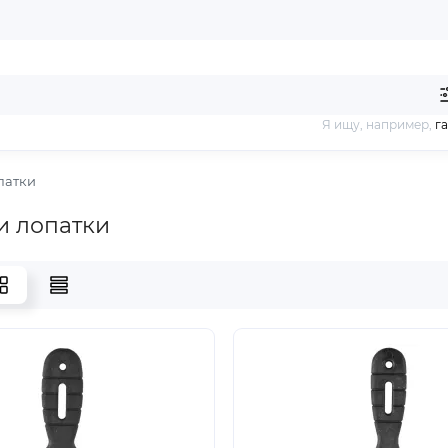
Я ищу, например,
г
патки
и лопатки