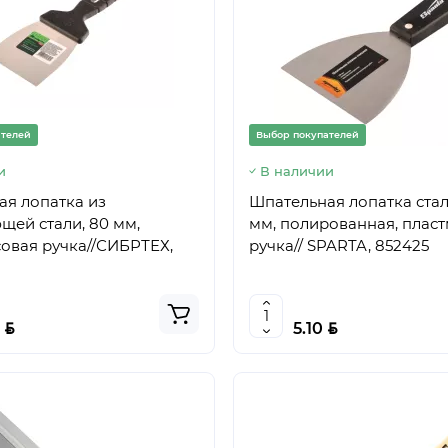
ателей
Выбор покупателей
и
В наличии
я лопатка из
Шпательная лопатка стал
ей стали, 80 мм,
мм, полированная, плас
овая ручка//СИБРТЕХ,
ручка// SPARTA, 852425
BYN
BYN
0
5.10