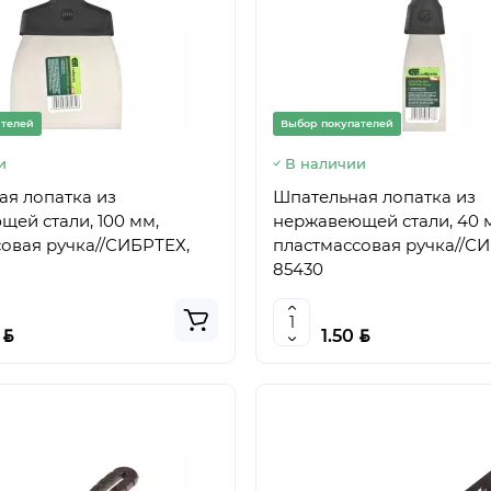
ателей
Выбор покупателей
и
В наличии
я лопатка из
Шпательная лопатка из
ей стали, 100 мм,
нержавеющей стали, 40 
овая ручка//СИБРТЕХ,
пластмассовая ручка//С
85430
BYN
BYN
0
1.50