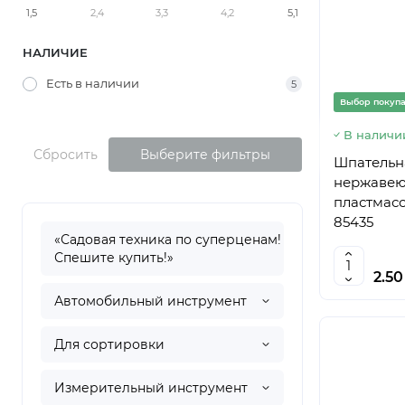
1,5
2,4
3,3
4,2
5,1
НАЛИЧИЕ
Есть в наличии
5
Выбор покуп
В наличи
Сбросить
Выберите фильтры
Шпательна
нержавеющ
пластмасс
85435
«Садовая техника по суперценам!
Спешите купить!»
2.5
Автомобильный инструмент
Для сортировки
Измерительный инструмент