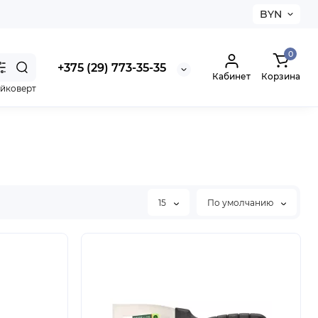
BYN
0
+375 (29) 773-35-35
Кабинет
Корзина
айковерт
15
По умолчанию