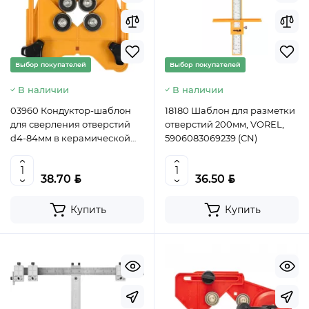
Выбор покупателей
Выбор покупателей
В наличии
В наличии
03960 Кондуктор-шаблон
18180 Шаблон для разметки
для сверления отверстий
отверстий 200мм, VOREL,
d4-84мм в керамической
5906083069239 (CN)
плитке, VOREL,
5906083069178 (CN)
BYN
BYN
38.70
36.50
Купить
Купить