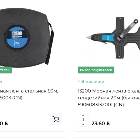
ателей
Выбор покупателей
и
В наличии
ная лента стальная 50м,
13200 Мерная лента стал
5003 (CN)
геодезийная 20м (бытова
5906083132001 (CN)
BYN
BYN
00
23.60