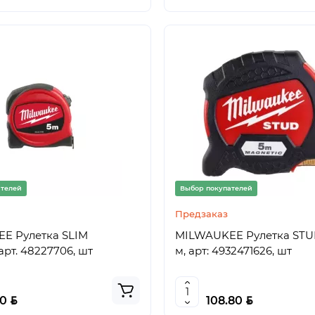
ателей
Выбор покупателей
Предзаказ
E Рулетка SLIM
MILWAUKEE Рулетка STUD
арт. 48227706, шт
м, арт: 4932471626, шт
BYN
BYN
40
108.80