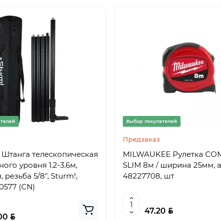
ателей
Выбор покупателей
Предзаказ
6 Штанга телескопическая
MILWAUKEE Рулетка CO
ого уровня 1.2-3.6м,
SLIM 8м / ширина 25мм, а
 резьба 5/8", Sturm!,
48227708, шт
0577 (CN)
BYN
47.20
BYN
.00