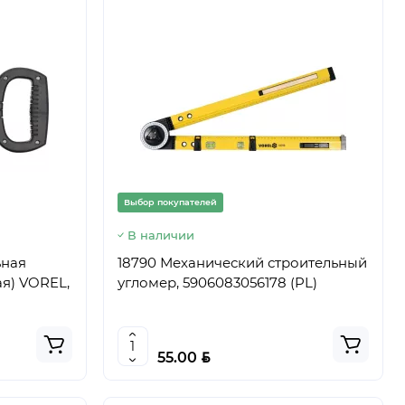
Выбор покупателей
В наличии
ьная
18790 Механический строительный
я) VOREL,
угломер, 5906083056178 (PL)
BYN
55.00