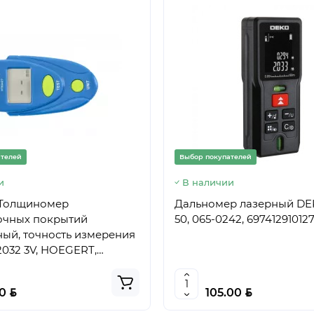
ателей
Выбор покупателей
и
В наличии
Толщиномер
Дальномер лазерный DE
очных покрытий
50, 065-0242, 69741291012
ый, точность измерения
R2032 3V, HOEGERT,
8366 (CN)
BYN
BYN
50
105.00