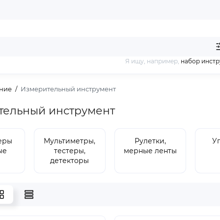
Я ищу, например,
набор инст
ание
Измерительный инструмент
тельный инструмент
еры
Мультиметры,
Рулетки,
У
ые
тестеры,
мерные ленты
детекторы