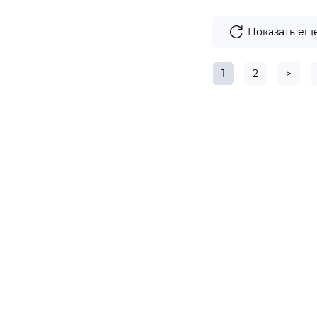
Показать ещ
1
2
>