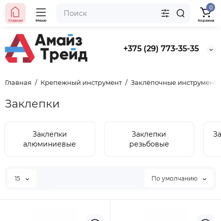
0
Главная
Меню
Корзина
+375 (29) 773-35-35
Главная
Крепежный инструмент
Заклёпочные инструмент
Заклепки
Заклепки
Заклепки
З
алюминиевые
резьбовые
15
По умолчанию