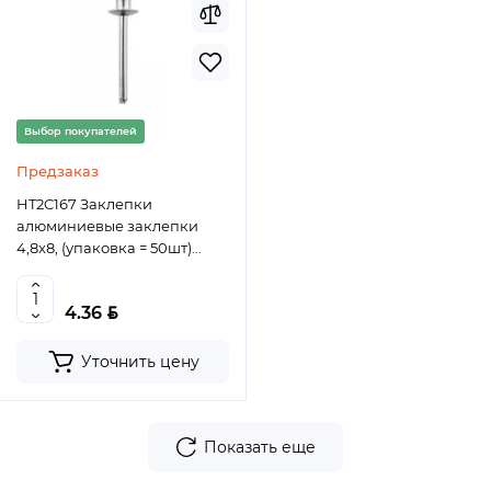
Выбор покупателей
Предзаказ
HT2C167 Заклепки
алюминиевые заклепки
4,8x8, (упаковка = 50шт)
HOEGERT, 5902801389849
(CN)
BYN
4.36
Уточнить цену
Показать еще