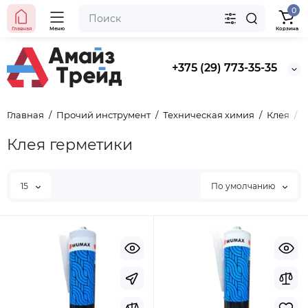
0
BYN
5.50
Главная
Меню
Корзина
Уточнить цену
+375 (29) 773-35-35
Главная
Прочий инструмент
Техническая химия
Клея
К
Клея герметики
15
По умолчанию