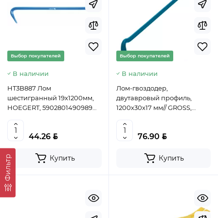
Выбор покупателей
Выбор покупателей
В наличии
В наличии
HT3B887 Лом
Лом-гвоздодер,
шестигранный 19х1200мм,
двутавровый профиль,
HOEGERT, 5902801490989
1200х30х17 мм// GROSS,
(CN)
25240
BYN
BYN
44.26
76.90
Фильтр
Купить
Купить