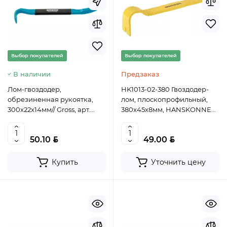
Выбор покупателей
Выбор покупателей
В наличии
Предзаказ
Лом-гвоздодер,
HK1013-02-380 Гвоздодер-
обрезиненная рукоятка,
лом, плоскопрофильный,
300x22x14мм// Gross, арт.
380x45x8мм, HANSKONNER,
25253
4603010111160 (CN)
BYN
BYN
50.10
49.00
Купить
Уточнить цену