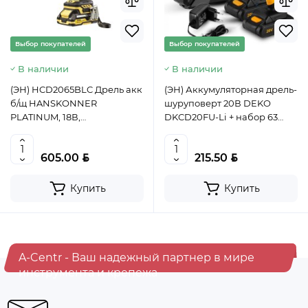
Предзаказ
Ведро строительное 12л, ПРЕМИУМ, арт. 0201 БЕЗ
Выбор покупателей
Выбор покупателей
НОСИКА
В наличии
В наличии
(ЭН) HCD2065BLC Дрель акк
(ЭН) Аккумуляторная дрель-
BYN
5.50
б/щ HANSKONNER
шуруповерт 20В DEKO
PLATINUM, 18В,
DKCD20FU-Li + набор 63
1BatterySystem, 65Нм, 2х2Ач,
инструмента в кейсе,
Уточнить цену
13мм, кейс HS,
2x3.0Ач, з/у, 063-4175,
BYN
BYN
605.00
215.50
4603010128595 (CN)
6971674995913
Купить
Купить
A-Centr - Ваш надежный партнер в мире
инструмента и крепежа