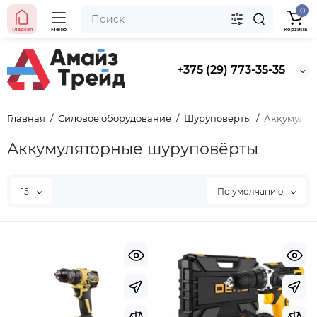
0
Главная
Меню
Корзина
+375 (29) 773-35-35
Главная
Силовое оборудование
Шуруповерты
Аккумулят
Аккумуляторные шуруповёрты
15
По умолчанию
Хит продаж
Выбор покупателей