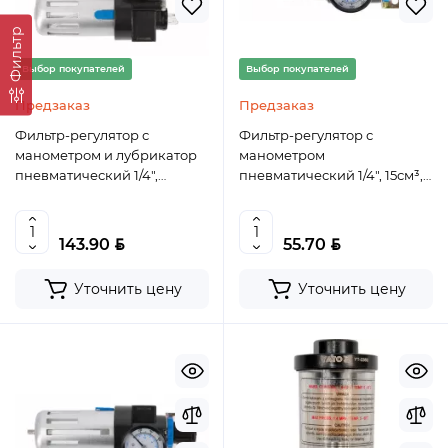
Фильтр
Выбор покупателей
Выбор покупателей
Предзаказ
Предзаказ
Фильтр-регулятор с
Фильтр-регулятор с
манометром и лубрикатор
манометром
пневматический 1/4″,
пневматический 1/4″, 15см³,
90см³/60см³, 9 бар/135 PSI
9 бар/135 PSI HT4R871
HT4R875
BYN
BYN
143.90
55.70
Уточнить цену
Уточнить цену