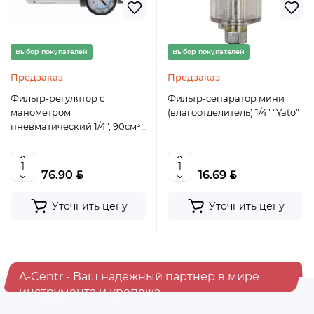
Выбор покупателей
Выбор покупателей
Предзаказ
Предзаказ
Фильтр-регулятор с
Фильтр-сепаратор мини
манометром
(влагоотделитель) 1/4" "Yato"
пневматический 1/4″, 90см³,
9 бар/135 PSI HT4R872
BYN
BYN
76.90
16.69
Уточнить цену
Уточнить цену
A-Centr - Ваш надежный партнер в мире
инструмента и крепежа