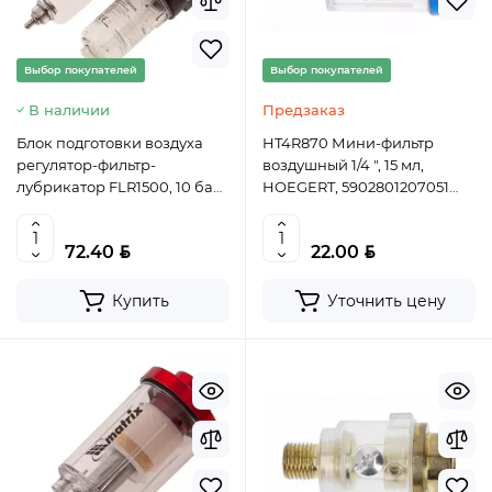
Выбор покупателей
Выбор покупателей
В наличии
Предзаказ
Блок подготовки воздуха
HT4R870 Мини-фильтр
регулятор-фильтр-
воздушный 1/4 ", 15 мл,
лубрикатор FLR1500, 10 бар,
HOEGERT, 5902801207051
1500 л/мин, 1/4"//
(CN)
Denzel,57469,
BYN
BYN
72.40
22.00
4044996180236
Купить
Уточнить цену