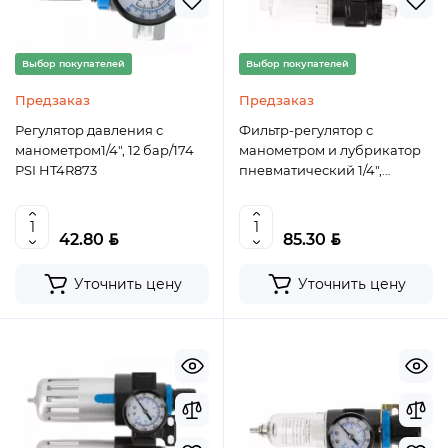
Выбор покупателей
Выбор покупателей
Предзаказ
Предзаказ
Регулятор давления с
Фильтр-регулятор с
манометром1/4″, 12 бар/174
манометром и лубрикатор
PSI HT4R873
пневматический 1/4″,
25см³/15см³, 9 бар/135 PSI
HT4R874
BYN
BYN
42.80
85.30
Уточнить цену
Уточнить цену