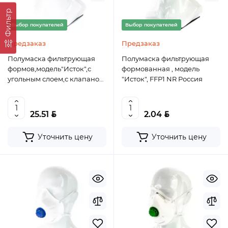
Фильтр
Выбор покупателей
Выбор покупателей
Предзаказ
Предзаказ
Полумаска фильтрующая
Полумаска фильтрующая
формов,модель"Исток",с
формованная , модель
угольным слоем,с клапаном
"Исток", FFP1 NR Россия
выдоха, FFP1 NR, 10шт
Россия
BYN
BYN
25.51
2.04
Уточнить цену
Уточнить цену