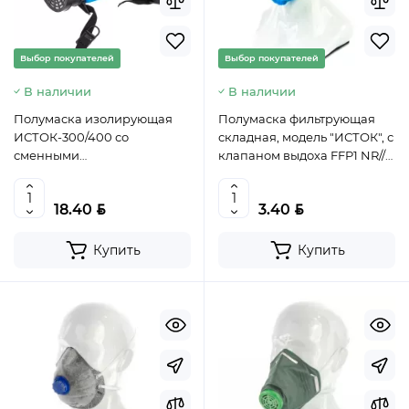
Выбор покупателей
Выбор покупателей
В наличии
В наличии
Полумаска изолирующая
Полумаска фильтрующая
ИСТОК-300/400 со
складная, модель "ИСТОК", с
сменными
клапаном выдоха FFP1 NR//
комбинированными
Россия, 892567
фильтрами А1Р1// Россия,
BYN
BYN
18.40
3.40
892437
Купить
Купить