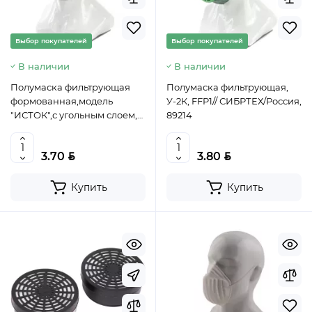
Выбор покупателей
Выбор покупателей
В наличии
В наличии
Полумаска фильтрующая
Полумаска фильтрующая,
формованная,модель
У-2К, FFP1// СИБРТЕХ/Россия,
"ИСТОК",с угольным слоем,с
89214
клапаном выдоха FFP1 NR//
Россия, 892467
BYN
BYN
3.70
3.80
Купить
Купить