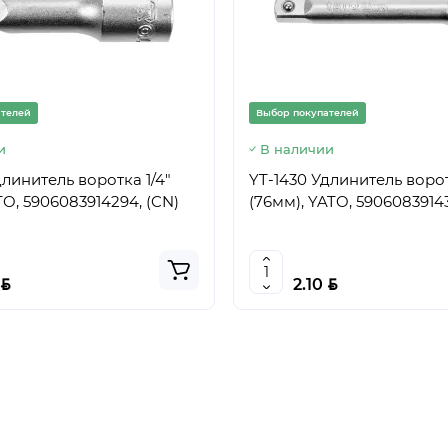
ателей
Выбор покупателей
и
В наличии
длинитель воротка 1/4"
YT-1430 Удлинитель ворот
TO, 5906083914294, (CN)
(76мм), YATO, 5906083914
BYN
BYN
2.10