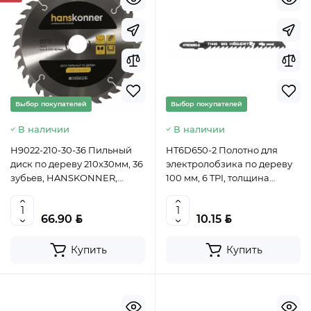
Выбор покупателей
Выбор покупателей
В наличии
В наличии
H9022-210-30-36 Пильный
HT6D650-2 Полотно для
диск по дереву 210x30мм, 36
электролобзика по дереву
зубьев, HANSKONNER,
100 мм, 6 TPI, толщина
4603010125846 (CN)
материала 5-60 мм,
быстрый рез, 2 шт,
BYN
BYN
66.90
10.15
HOEGERT, 5901867164650
(CN)
Купить
Купить