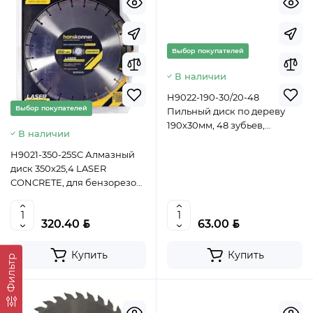
Выбор покупателей
В наличии
H9022-190-30/20-48
Выбор покупателей
Пильный диск по дереву
190x30мм, 48 зубьев,
В наличии
Hanskonner, 4603010125709
(CN)
H9021-350-25SC Алмазный
диск 350x25,4 LASER
CONCRETE, для бензорезов,
Hanskonner, 4603010131281
BYN
BYN
320.40
63.00
Купить
Купить
Фильтр