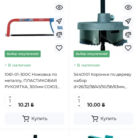
Выбор покупателей
Выбор покупателей
В наличии
В наличии
1061-01-300С Ножовка по
5440101 Коронки по дереву
металлу, ПЛАСТИКОВАЯ
набор
РУКОЯТКА, 300мм СОЮЗ,
d=26/32/38/45/50/56/63мм,
4603010064398 (CN)
s=25.4мм (1"), усиленная,
Sturm! 4603010059851 (CN)
BYN
BYN
10.21
10.00
Купить
Купить