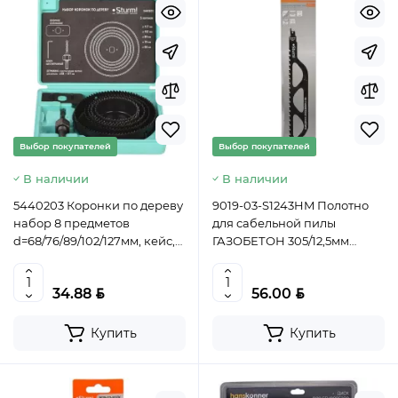
Выбор покупателей
Выбор покупателей
В наличии
В наличии
5440203 Коронки по дереву
9019-03-S1243HM Полотно
набор 8 предметов
для сабельной пилы
d=68/76/89/102/127мм, кейс,
ГАЗОБЕТОН 305/12,5мм
Sturm!, 4603010089421 (CN)
(кирп,гипсокарт,бетон)
Sturm!, 4603010111474 (CN)
BYN
BYN
34.88
56.00
Купить
Купить