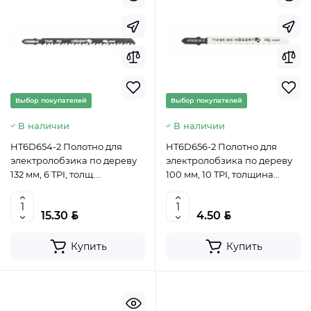
Выбор покупателей
Выбор покупателей
В наличии
В наличии
HT6D654-2 Полотно для
HT6D656-2 Полотно для
электролобзика по дереву
электролобзика по дереву
132 мм, 6 TPI, толщ.
100 мм, 10 TPI, толщина
материала 8-100 мм,
материала 4-30 мм, чистый
быстрый рез, 2 шт,
рез, 2 шт, HOEGERT,
BYN
BYN
15.30
4.50
HOEGERT, 5901867126672
5901867156457 (CN)
(CN)
Купить
Купить