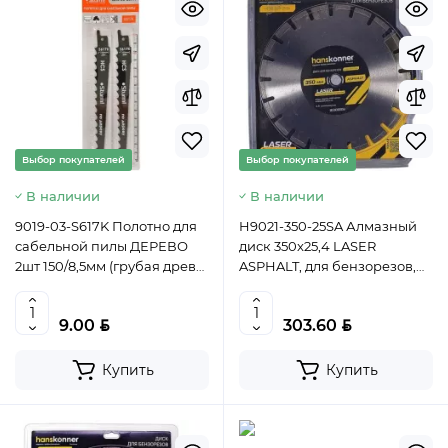
Выбор покупателей
Выбор покупателей
В наличии
В наличии
9019-03-S617K Полотно для
H9021-350-25SA Алмазный
сабельной пилы ДЕРЕВО
диск 350x25,4 LASER
2шт 150/8,5мм (грубая древ
ASPHALT, для бензорезов,
без гвоздей) Sturm!,
Hanskonner, 4603010131762
4603010111337 (CN)
BYN
BYN
9.00
303.60
Купить
Купить