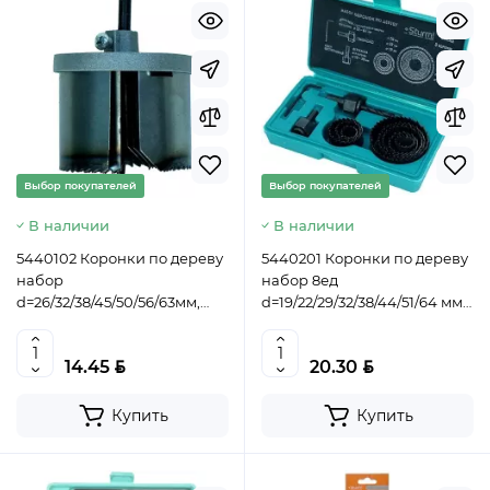
Выбор покупателей
Выбор покупателей
В наличии
В наличии
5440102 Коронки по дереву
5440201 Коронки по дереву
набор
набор 8ед
d=26/32/38/45/50/56/63мм,
d=19/22/29/32/38/44/51/64 мм,
s=50.8мм (2"), усиленная,
кейс, Sturm!, 4603010059899
Sturm! 4603010059875 (CN)
(CN)
BYN
BYN
14.45
20.30
Купить
Купить