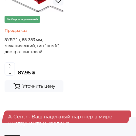
Выбор покупателей
Предзаказ
ЗУБР 1 т, 88-383 мм,
механический, тип "ромб",
домкрат винтовой
"МАСТЕР" М3 43040-1
BYN
87.95
Уточнить цену
A-Centr - Ваш надежный партнер в мире
инструмента и крепежа