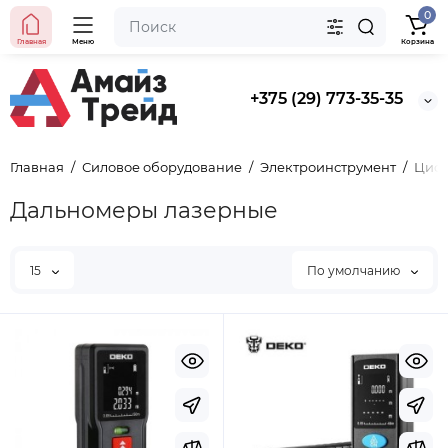
0
Главная
Меню
Корзина
+375 (29) 773-35-35
Главная
Силовое оборудование
Электроинструмент
Цифр
Дальномеры лазерные
15
По умолчанию
Хит продаж
Выбор покупателей
Предзаказ
Ведро строительное 12л, ПРЕМИУМ, арт. 0201 БЕЗ
НОСИКА