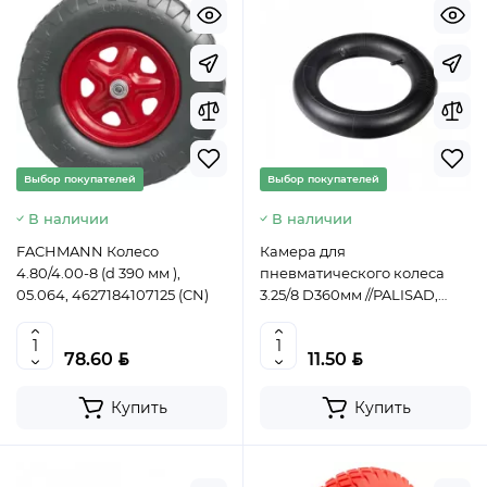
Выбор покупателей
Выбор покупателей
В наличии
В наличии
FACHMANN Колесо
Камера для
4.80/4.00-8 (d 390 мм ),
пневматического колеса
05.064, 4627184107125 (CN)
3.25/8 D360мм //PALISAD,
68955
BYN
BYN
78.60
11.50
Купить
Купить