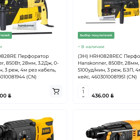
ателей
Выбор покупателей
и
В наличии
0828RE Перфоратор
(ЭН) HRH0828REC Перфо
, 850Вт, 28мм, 3.2Дж, 0-
Hanskonner, 850Вт, 28мм, 
, 3 реж, 4м рез кабель,
5100уд/мин, 3 реж, БЗП, 4
3010081944 (CN)
кейс, 4603010081951 (CN)
BYN
BYN
.00
436.00