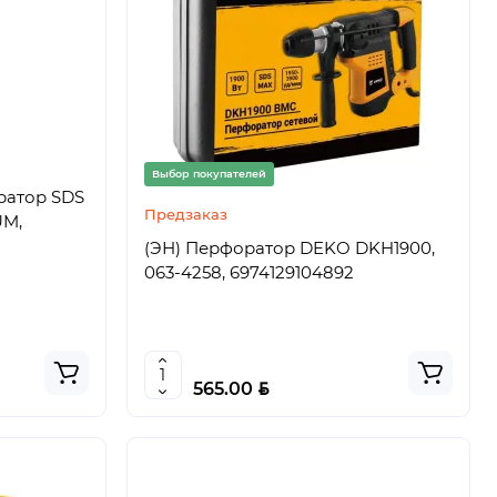
Выбор покупателей
ратор SDS
Предзаказ
UM,
(ЭН) Перфоратор DEKO DKH1900,
063-4258, 6974129104892
BYN
565.00