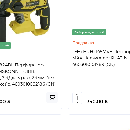
Выбор покупателей
Предзаказ
ателей
(ЭН) HRH2145MVE Перфо
MAX Hanskonner PLATIN
4603010101789 (CN)
1824BL Перфоратор
NSKONNER, 18В,
без
 кейс, 4603010092186 (CN)
BYN
BYN
.00
1340.00