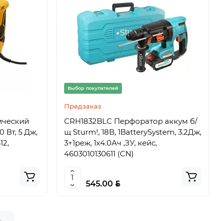
Выбор покупателей
Предзаказ
ический
CRH1832BLC Перфоратор аккум б/
0 Вт, 5 Дж,
щ Sturm!, 18В, 1BatterySystem, 3.2Дж,
12,
3+1реж, 1x4.0Ач ,ЗУ, кейс,
4603010130611 (CN)
BYN
545.00