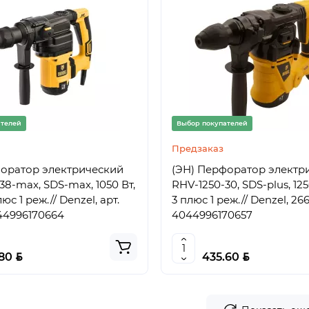
ателей
Выбор покупателей
Предзаказ
форатор электрический
(ЭН) Перфоратор электр
38-max, SDS-max, 1050 Вт,
RHV-1250-30, SDS-plus, 125
юс 1 реж.// Denzel, арт.
3 плюс 1 реж.// Denzel, 266
44996170664
4044996170657
BYN
BYN
.80
435.60