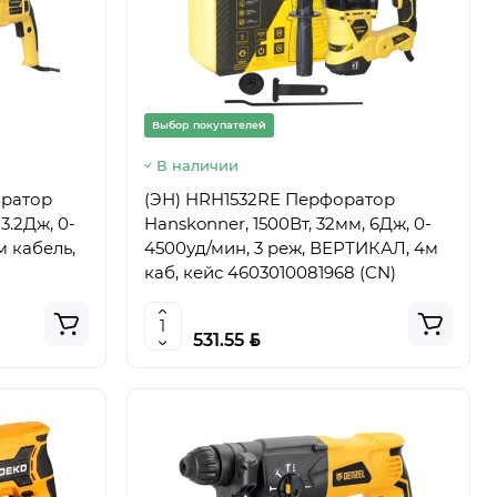
Выбор покупателей
В наличии
ратор
(ЭН) HRH1532RE Перфоратор
3.2Дж, 0-
Hanskonner, 1500Вт, 32мм, 6Дж, 0-
м кабель,
4500уд/мин, 3 реж, ВЕРТИКАЛ, 4м
каб, кейс 4603010081968 (CN)
BYN
531.55