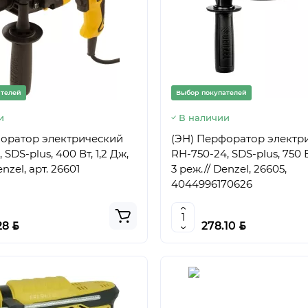
ателей
Выбор покупателей
и
В наличии
форатор электрический
(ЭН) Перфоратор электр
 SDS-plus, 400 Вт, 1,2 Дж,
RH-750-24, SDS-plus, 750 В
nzel, арт. 26601
3 реж.// Denzel, 26605,
4044996170626
BYN
BYN
28
278.10