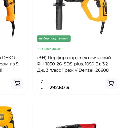
Выбор покупателей
В наличии
й DEKO
(ЭН) Перфоратор электрический
ром из 5
RH-1050-26, SDS-plus, 1050 Вт, 3,2
11
Дж, 3 плюс 1 реж.// Denzel, 26608
BYN
292.60