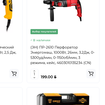
Выбор покупателей
В наличии
ический
(ЭН) ПР-2610 Перфоратор
т, 2,5 Дж,
Энергомаш, 1000Вт, 26мм, 3.2Дж, 0-
5300уд/мин, 0-1150об/мин, 3
режима, кейс, 4603010135234 (CN)
BYN
199.00