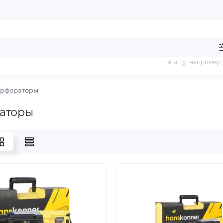
Я ищу, например
рфораторы
аторы