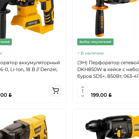
ателей
Выбор покупателей
и
В наличии
форатор аккумуляторный
(ЭН) Перфоратор сетево
0, Li-Ion, 18 В // Denzel,
DKH850W в кейсе с набо
буров SDS+, 850Вт, 063-41
BYN
BYN
.00
199.00