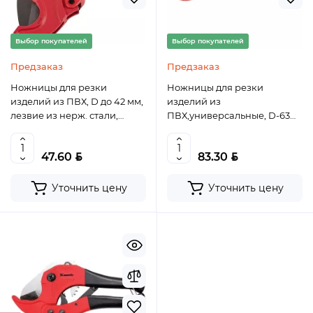
Выбор покупателей
Выбор покупателей
Предзаказ
Предзаказ
Ножницы для резки
Ножницы для резки
изделий из ПВХ, D до 42 мм,
изделий из
лезвие из нерж. стали,
ПВХ,универсальные, D-63
автоматич. // Matrix, 78411
мм, порошковое покрытие
рукояток// MATRIX, 78418
BYN
BYN
47.60
83.30
Уточнить цену
Уточнить цену