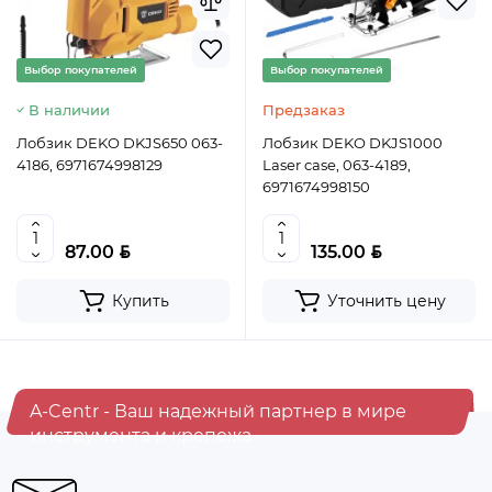
Ведро строительное 12л, ПРЕМИУМ, арт. 0201 БЕЗ
НОСИКА
Выбор покупателей
Выбор покупателей
В наличии
Предзаказ
BYN
5.50
Лобзик DEKO DKJS650 063-
Лобзик DEKO DKJS1000
4186, 6971674998129
Laser case, 063-4189,
Уточнить цену
6971674998150
BYN
BYN
87.00
135.00
Купить
Уточнить цену
A-Centr - Ваш надежный партнер в мире
инструмента и крепежа