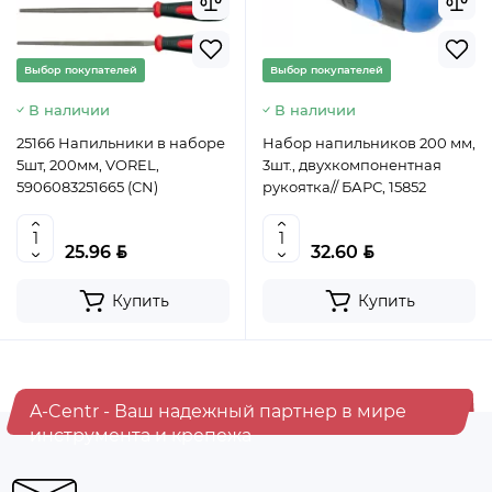
Выбор покупателей
Выбор покупателей
В наличии
В наличии
25166 Напильники в наборе
Набор напильников 200 мм,
5шт, 200мм, VOREL,
3шт., двухкомпонентная
5906083251665 (CN)
рукоятка// БАРС, 15852
BYN
BYN
25.96
32.60
Купить
Купить
A-Centr - Ваш надежный партнер в мире
инструмента и крепежа