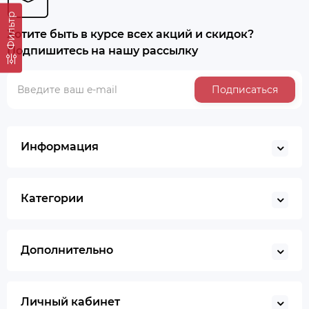
Фильтр
Хотите быть в курсе всех акций и скидок?
Подпишитесь на нашу рассылку
Подписаться
Хит продаж
Информация
Выбор покупателей
Предзаказ
Ведро строительное 12л, ПРЕМИУМ, арт. 0201 БЕЗ
Категории
НОСИКА
Дополнительно
BYN
5.50
Уточнить цену
Личный кабинет