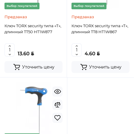
Выбор покупателей
Выбор покупателей
Предзаказ
Предзаказ
Ключ TORX security типа «Т»,
Ключ TORX security типа «Т»,
длинный TT50 HT1W877
длинный TT8 HT1W867
BYN
BYN
13.60
4.60
Уточнить цену
Уточнить цену