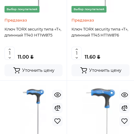
Выбор покупателей
Выбор покупателей
Предзаказ
Предзаказ
Ключ TORX security типа «Т»,
Ключ TORX security типа «Т»,
длинный TT40 HT1W875
длинный TT45 HT1W876
BYN
BYN
11.00
11.60
Уточнить цену
Уточнить цену