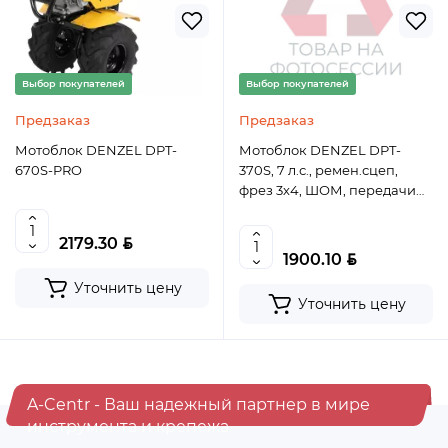
Выбор покупателей
Выбор покупателей
Предзаказ
Предзаказ
Мотоблок DENZEL DPT-
Мотоблок DENZEL DPT-
670S-PRO
370S, 7 л.с., ремен.сцеп,
фрез 3х4, ШОМ, передачи
3В/1Н
BYN
2179.30
BYN
1900.10
Уточнить цену
Уточнить цену
A-Centr - Ваш надежный партнер в мире
инструмента и крепежа