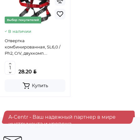
Ведро строительное 12л, ПРЕМИУМ, арт. 0201 БЕЗ
НОСИКА
Выбор покупателей
В наличии
BYN
5.50
Отвертка
комбинированная, SL6,0 /
Уточнить цену
Ph2, CrV, двухкомп.
рукоятка// MATRIX MASTER,
11580
BYN
28.20
Купить
A-Centr - Ваш надежный партнер в мире
инструмента и крепежа