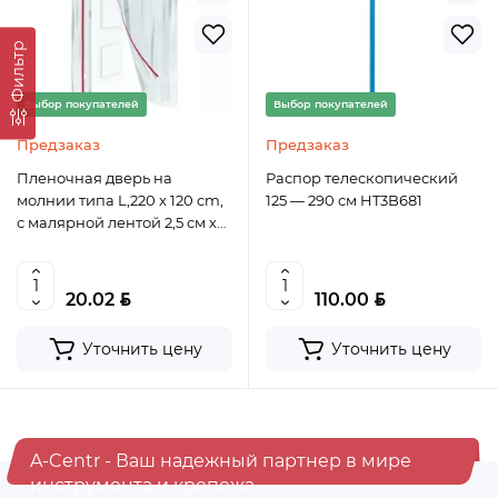
Фильтр
Выбор покупателей
Выбор покупателей
Предзаказ
Предзаказ
Пленочная дверь на
Распор телескопический
молнии типа L,220 x 120 cm,
125 — 290 см HT3B681
с малярной лентой 2,5 см х
10 м MATRIX 88758
BYN
BYN
20.02
110.00
Уточнить цену
Уточнить цену
A-Centr - Ваш надежный партнер в мире
инструмента и крепежа