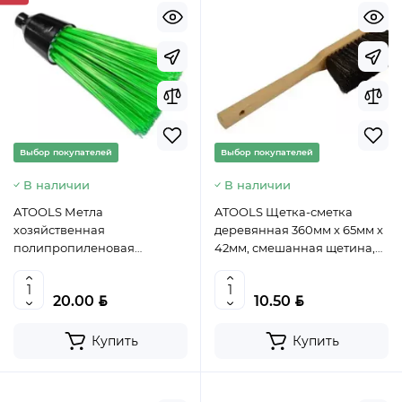
Выбор покупателей
Выбор покупателей
В наличии
В наличии
ATOOLS Метла
ATOOLS Щетка-сметка
хозяйственная
деревянная 360мм х 65мм х
полипропиленовая
42мм, смешанная щетина,
круглая, 160х230мм, без
AT6455 (PL)
черенка, AT4959,
BYN
BYN
20.00
10.50
5907078925875 (PL)
Купить
Купить