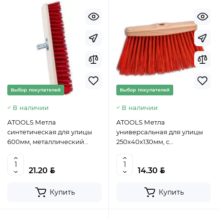
Выбор покупателей
Выбор покупателей
В наличии
В наличии
ATOOLS Метла
ATOOLS Метла
синтетическая для улицы
универсальная для улицы
600мм, металлический
250х40х130мм, с
держатель, без черенка,
удлиненным ворсом из
AT6543, 5907078920719 (PL)
ПЭТ-волокна, с резьбой
BYN
BYN
21.20
14.30
22мм, без черенка, AT6465
(PL)
Купить
Купить