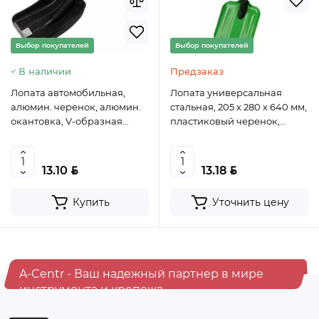
Выбор покупателей
Выбор покупателей
В наличии
Предзаказ
Лопата автомобильная,
Лопата универсальная
алюмин. черенок, алюмин.
стальная, 205 х 280 х 640 мм,
окантовка, V-образная
пластиковый черенок,
пласт. ручка, 890 мм// STELS,
Россия, Сибртех
61586
BYN
BYN
13.10
13.18
Хит продаж
Выбор покупателей
Купить
Уточнить цену
Предзаказ
Ведро строительное 12л, ПРЕМИУМ, арт. 0201 БЕЗ
НОСИКА
A-Centr - Ваш надежный партнер в мире
инструмента и крепежа
BYN
5.50