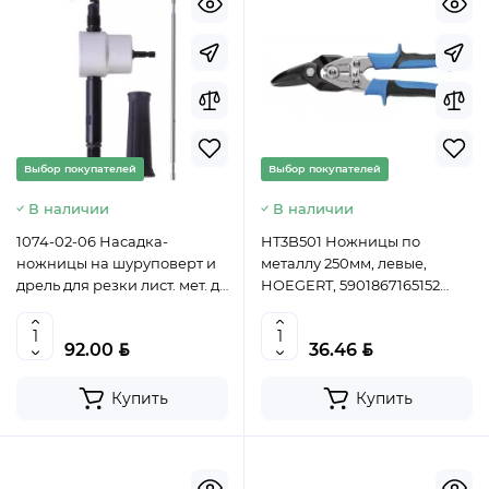
Выбор покупателей
Выбор покупателей
В наличии
В наличии
1074-02-06 Насадка-
HT3B501 Ножницы по
ножницы на шуруповерт и
металлу 250мм, левые,
дрель для резки лист. мет. до
HOEGERT, 5901867165152
1,8 мм удлин. STURM!,
(CN)
4603010083825 (CN)
BYN
BYN
92.00
36.46
Купить
Купить