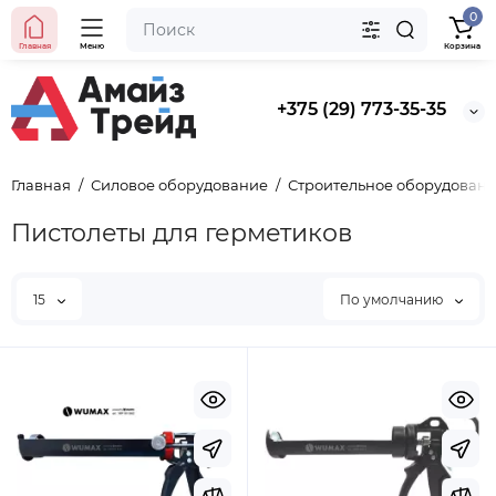
0
Главная
Меню
Корзина
+375 (29) 773-35-35
Главная
Силовое оборудование
Строительное оборудован
Пистолеты для герметиков
Хит продаж
15
По умолчанию
Выбор покупателей
Предзаказ
Ведро строительное 12л, ПРЕМИУМ, арт. 0201 БЕЗ
НОСИКА
BYN
5.50