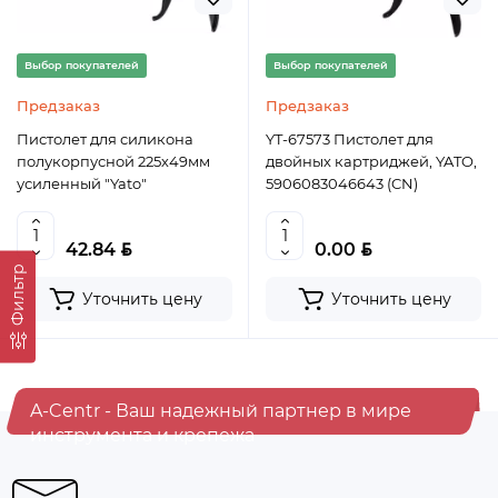
Выбор покупателей
Выбор покупателей
Предзаказ
Предзаказ
Пистолет для силикона
YT-67573 Пистолет для
полукорпусной 225х49мм
двойных картриджей, YATO,
усиленный "Yato"
5906083046643 (CN)
BYN
BYN
42.84
0.00
Фильтр
Уточнить цену
Уточнить цену
A-Centr - Ваш надежный партнер в мире
инструмента и крепежа