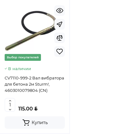
Хит продаж
Выбор покупателей
Предзаказ
Выбор покупателей
Ведро строительное 12л, ПРЕМИУМ, арт. 0201 БЕЗ
В наличии
НОСИКА
CV7110-999-2 Вал вибратора
для бетона 2м Sturm!,
4603010079804 (CN)
BYN
5.50
BYN
Уточнить цену
115.00
Купить