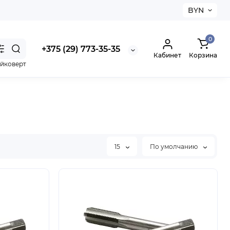
BYN
0
+375 (29) 773-35-35
Кабинет
Корзина
айковерт
15
По умолчанию