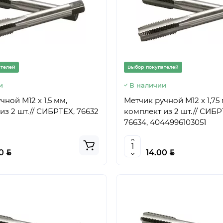
ателей
Выбор покупателей
и
В наличии
ной М12 х 1,5 мм,
Метчик ручной М12 х 1,75
из 2 шт.// СИБРТЕХ, 76632
комплект из 2 шт.// СИБР
76634, 4044996103051
BYN
BYN
00
14.00