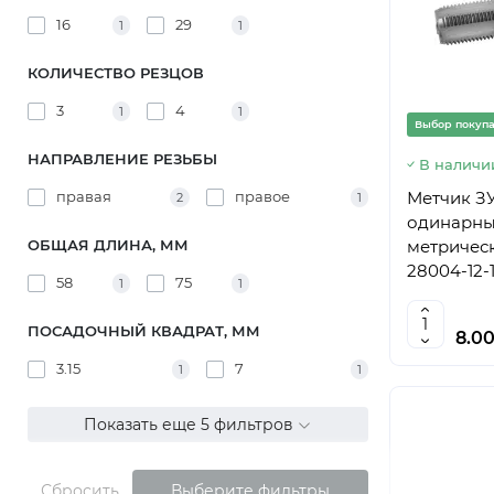
16
29
1
1
КОЛИЧЕСТВО РЕЗЦОВ
3
4
1
1
Выбор покуп
НАПРАВЛЕНИЕ РЕЗЬБЫ
В наличи
правая
правое
Метчик З
2
1
одинарны
ОБЩАЯ ДЛИНА, ММ
метрическо
28004-12-1
58
75
1
1
ПОСАДОЧНЫЙ КВАДРАТ, ММ
8.0
3.15
7
1
1
Показать еще 5 фильтров
Сбросить
Выберите фильтры