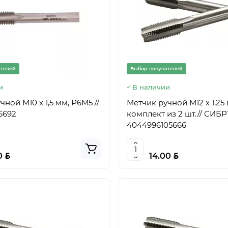
ателей
Выбор покупателей
и
В наличии
ной М10 х 1,5 мм, Р6М5 //
Метчик ручной М12 х 1,25
6692
комплект из 2 шт.// СИБРТ
4044996105666
BYN
BYN
0
14.00