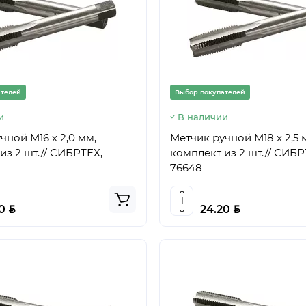
ателей
Выбор покупателей
и
В наличии
чной М16 х 2,0 мм,
Метчик ручной М18 х 2,5 
из 2 шт.// СИБРТЕХ,
комплект из 2 шт.// СИБР
76648
BYN
BYN
70
24.20