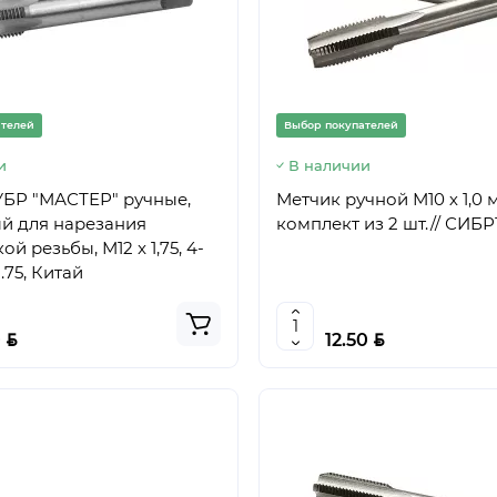
ателей
Выбор покупателей
и
В наличии
УБР "МАСТЕР" ручные,
Метчик ручной М10 х 1,0 
й для нарезания
комплект из 2 шт.// СИБР
й резьбы, М12 x 1,75, 4-
.75, Китай
BYN
BYN
0
12.50