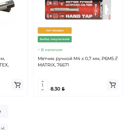
Хит продаж
Выбор покупателей
В наличии
мм,
Метчик ручной М4 х 0,7 мм, Р6М5 //
ТЕХ,
MATRIX, 76671
BYN
8.30
е
>|