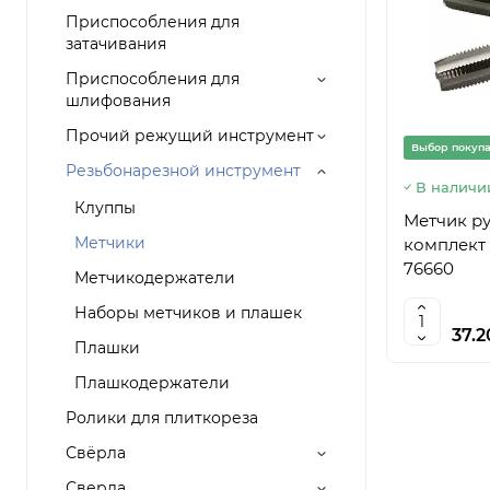
Приспособления для
затачивания
Приспособления для
шлифования
Прочий режущий инструмент
Выбор покуп
Резьбонарезной инструмент
В наличи
Клуппы
Метчик ру
Метчики
комплект 
76660
Метчикодержатели
Наборы метчиков и плашек
37.
Плашки
Плашкодержатели
Ролики для плиткореза
Свёрла
Сверла