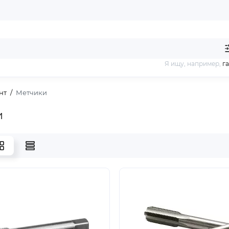
Я ищу, например,
г
нт
Метчики
и