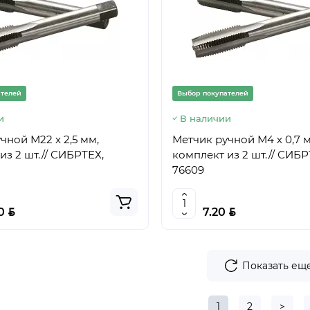
ателей
Выбор покупателей
и
В наличии
чной М22 х 2,5 мм,
Метчик ручной М4 х 0,7 
из 2 шт.// СИБРТЕХ,
комплект из 2 шт.// СИБР
76609
BYN
BYN
20
7.20
Показать ещ
1
2
>