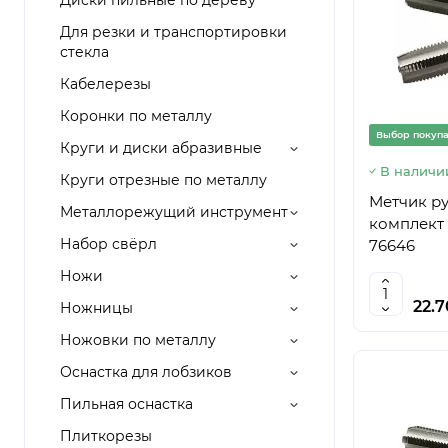
Диски пильные по дереву
Для резки и транспортировки
стекла
Кабелерезы
Коронки по металлу
Выбор покуп
Круги и диски абразивные
В наличи
Круги отрезные по металлу
Метчик ру
Металлорежущий инструмент
комплект 
Набор свёрл
76646
Ножи
22.
Ножницы
Ножовки по металлу
Оснастка для лобзиков
Пильная оснастка
Плиткорезы