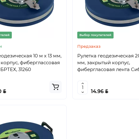
ателей
Выбор покупателей
и
Предзаказ
одезическая 10 м х 13 мм,
Рулетка геодезическая 20
корпус, фиберглассовая
мм, закрытый корпус,
ИБРТЕХ, 31260
фибергласовая лента Си
BYN
BYN
0
14.96