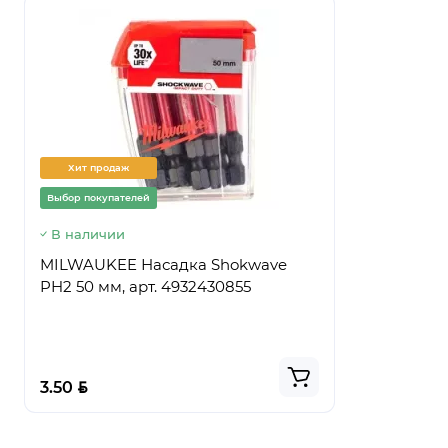
Хит продаж
Хит прод
Выбор покупателей
Выбор покуп
В наличии
Предзаказ
MILWAUKEE Насадка Shokwave
Ведро стр
PH2 50 мм, арт. 4932430855
ПРЕМИУМ,
BYN
BYN
3.50
5.50