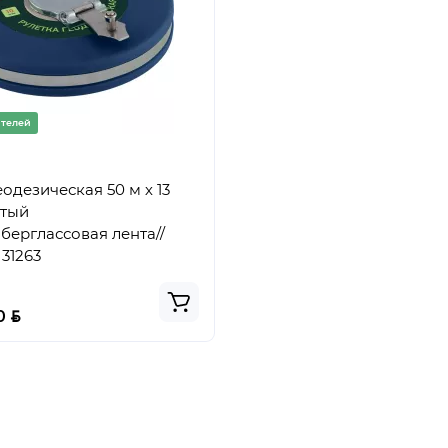
ателей
еодезическая 50 м х 13
ытый
берглассовая лента//
31263
BYN
40