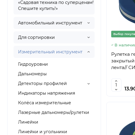
«Садовая техника по суперценам!
Спешите купить!»
Автомобильный инструмент
Выбор покуп
Для сортировки
В наличи
Измерительный инструмент
Рулетка ге
закрытый 
Гидроуровни
лента// С
Дальномеры
Детекторы профилей
13.9
Индикаторы напряжения
Колёса измерительные
Лазерные дальномеры/рулетки
Линейки
Линейки и угольники