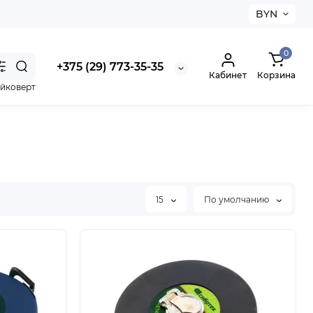
BYN
0
+375 (29) 773-35-35
Кабинет
Корзина
айковерт
15
По умолчанию