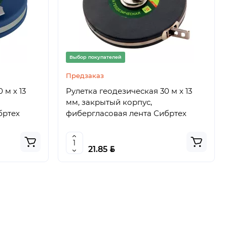
Выбор покупателей
Предзаказ
 м х 13
Рулетка геодезическая 30 м х 13
мм, закрытый корпус,
бртех
фибергласовая лента Сибртех
BYN
21.85