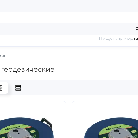
Я ищу, например,
г
кие
 геодезические