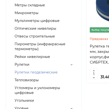
Метры складные
Микрометры
Мультиметры цифровые
Оптические нивелиры
Выбор покуп
Отвесы строительные
Предзаказ
Пирометры (инфракрасные
Рулетка г
термометры)
мм, закр
Рейки нивелирные
корпус,фи
СИБРТЕХ, 
Рулетки
Рулетки геодезические
31.
Тепловизоры
Угломеры и уклономеры
цифровые
Угольники
Уровни