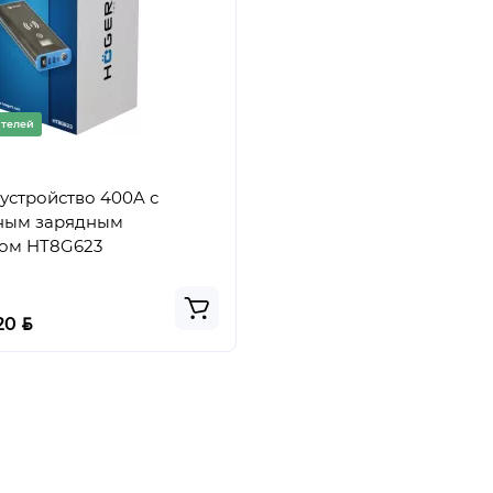
ателей
ройство 400A с
ным зарядным
вом HT8G623
BYN
.20