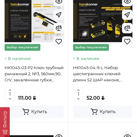
Выбор покупателей
Выбор покупателей
В наличии
В наличии
HK1045-03-P2 Ключ трубный
HK1045-04-9-L Набор
рычажный 2, №3, 560мм,90,
шестигранных ключей
CrV, закалённые губки,
длинн S2 ШАР наконе,
Hanskonner, 4603010109983
АЛМАЗ 9шт (1.5-10мм),
HANSKONNER,
BYN
BYN
111.00
52.00
4603010117988
Купить
Купить
Фильтр