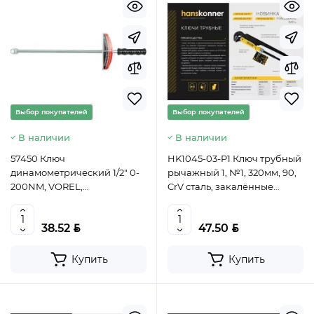
Выбор покупателей
Выбор покупателей
В наличии
В наличии
57450 Ключ
HK1045-03-P1 Ключ трубный
динамометрический 1/2" 0-
рычажный 1, №1, 320мм, 90,
200NM, VOREL,
CrV сталь, закалённые
5906083574504
губки, Hanskonner,
4603010109969
BYN
BYN
38.52
47.50
Купить
Купить