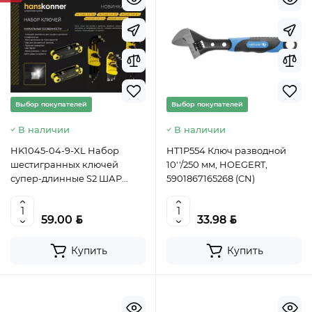
Выбор покупателей
Выбор покупателей
В наличии
В наличии
HK1045-04-9-XL Набор
HT1P554 Ключ разводной
шестигранных ключей
10''/250 мм, HOEGERT,
супер-длинные S2 ШАР
5901867165268 (CN)
наконеч, АЛМАЗ 9 шт (1.5-
10мм), HANSKONNER,
BYN
BYN
59.00
33.98
4603010118008
Купить
Купить