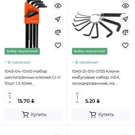
Выбор покупателей
Выбор покупателей
В наличии
В наличии
1045-04-10x10 Набор
1045-21-S10-O155 Ключи
шестигранных ключей Cr-V
имбусовые набор, HEX,
10шт. 1,5-10мм
оксидированные, на
ПЛАСТИКОВЫЙ КЕЙС
кольце, Sturm!,
Sturm!, 4603010115915 (CN)
4603010068655 (CN)
BYN
BYN
15.70
5.20
Купить
Купить